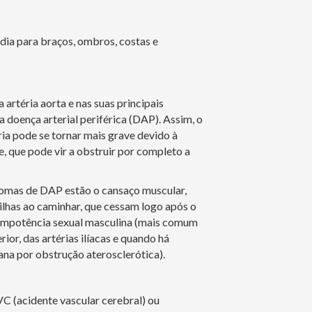
adia para braços, ombros, costas e
 artéria aorta e nas suas principais
 doença arterial periférica (DAP). Assim, o
ria pode se tornar mais grave devido à
 que pode vir a obstruir por completo a
ntomas de DAP estão o cansaço muscular,
ilhas ao caminhar, que cessam logo após o
a impotência sexual masculina (mais comum
ior, das artérias ilíacas e quando há
na por obstrução aterosclerótica).
 (acidente vascular cerebral) ou