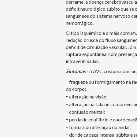
derrame, a doença cerebrovascular
déficit neurológico súbito que se 
sanguíneos do sistema nervoso cen
hemorrágico.
O tipo isquêmico é o mais comum, 
redução brusca do fluxo sanguíneo
deficit de circulação vascular. J
ruptura espontânea, com presença
intraventricular.
Sintomas
- o AVC costuma dar sin
-
fraqueza ou formigamento na fac
do corpo;
-
alteração na visão;
-
alteração na fala ou compreensã
-
confusão mental;
-
perda de equilíbrio e coordenaçã
-
tontura ou alteração no andar;
-
dor de cabeça intensa, súbita e 