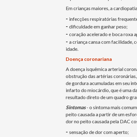
Em crianças maiores, a cardiopati
-
infecções respiratórias frequent
-
dificuldade em ganhar peso;
-
coração acelerado e boca roxa a
-
a criança cansa com facilidade,
idade.
Doença coronariana
A doença isquêmica arterial coron
obstrução das artérias coronárias
de gordura acumuladas em seu inte
infarto do miocárdio, que é uma da
resultado direto de um quadro gr
Sintomas
- o sintoma mais comum 
peito causada a partir de um esfor
dor no peito causada pela DAC co
-
sensação de dor com aperto;