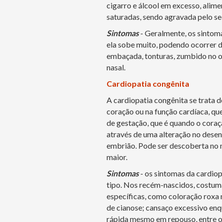
cigarro e álcool em excesso, alime
saturadas, sendo agravada pelo s
Sintomas
- Geralmente, os sintom
ela sobe muito, podendo ocorrer do
embaçada, tonturas, zumbido no o
nasal.
Cardiopatia congênita
A cardiopatia congênita se trata 
coração ou na função cardíaca, qu
de gestação, que é quando o coraç
através de uma alteração no desen
embrião. Pode ser descoberta no n
maior.
Sintomas
- os sintomas da cardio
tipo. Nos recém-nascidos, costuma
específicas, como coloração roxa 
de cianose; cansaço excessivo en
rápida mesmo em repouso, entre o