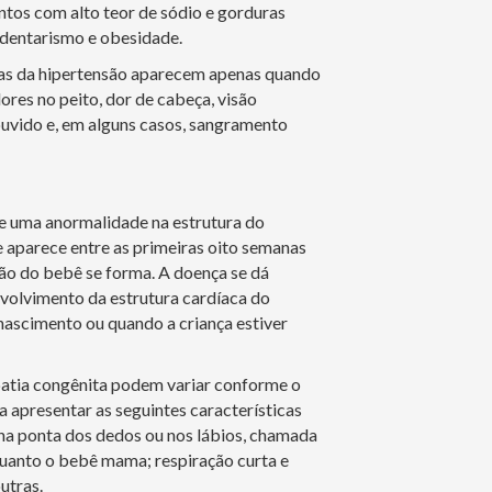
ntos com alto teor de sódio e gorduras
edentarismo e obesidade.
as da hipertensão aparecem apenas quando
res no peito, dor de cabeça, visão
uvido e, em alguns casos, sangramento
de uma anormalidade na estrutura do
e aparece entre as primeiras oito semanas
ão do bebê se forma. A doença se dá
volvimento da estrutura cardíaca do
ascimento ou quando a criança estiver
patia congênita podem variar conforme o
 apresentar as seguintes características
na ponta dos dedos ou nos lábios, chamada
quanto o bebê mama; respiração curta e
utras.