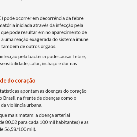
) pode ocorrer em decorrência da febre
atória iniciada através da infecção pela
 que pode resultar em no aparecimento de
va a uma reação exagerada do sistema imune,
e também de outros órgãos.
infecção pela bactéria pode causar febre;
sensibilidade, calor, inchaço e dor nas
úde do coração
estatísticas apontam as doenças do coração
o Brasil, na frente de doenças como o
 da violência urbana.
 que mais matam: a doença arterial
de 80,02 para cada 100 mil habitantes) e as
e 56,58/100 mil).