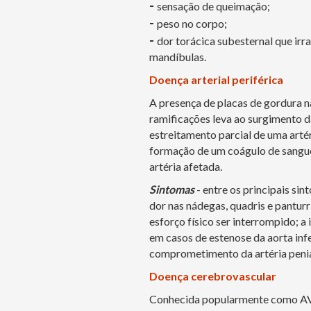
-
sensação de queimação;
-
peso no corpo;
-
dor torácica subesternal que irr
mandíbulas.
Doença arterial periférica
A presença de placas de gordura na
ramificações leva ao surgimento da
estreitamento parcial de uma arté
formação de um coágulo de sangue,
artéria afetada.
Sintomas
- entre os principais si
dor nas nádegas, quadris e panturr
esforço físico ser interrompido; 
em casos de estenose da aorta infer
comprometimento da artéria penia
Doença cerebrovascular
Conhecida popularmente como AVC