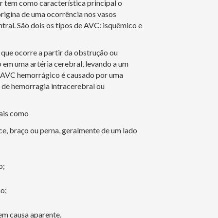
 tem como característica principal o
origina de uma ocorrência nos vasos
tral. São dois os tipos de AVC: isquêmico e
que ocorre a partir da obstrução ou
 em uma artéria cerebral, levando a um
á o AVC hemorrágico é causado por uma
 de hemorragia intracerebral ou
ais como
e, braço ou perna, geralmente de um lado
o;
o;
sem causa aparente.