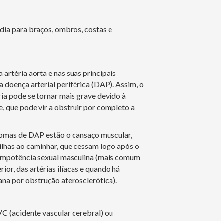
adia para braços, ombros, costas e
 artéria aorta e nas suas principais
 doença arterial periférica (DAP). Assim, o
ria pode se tornar mais grave devido à
 que pode vir a obstruir por completo a
ntomas de DAP estão o cansaço muscular,
ilhas ao caminhar, que cessam logo após o
a impotência sexual masculina (mais comum
ior, das artérias ilíacas e quando há
na por obstrução aterosclerótica).
 (acidente vascular cerebral) ou