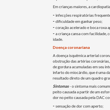
Em crianças maiores, a cardiopati
-
infecções respiratórias frequent
-
dificuldade em ganhar peso;
-
coração acelerado e boca roxa a
-
a criança cansa com facilidade,
idade.
Doença coronariana
A doença isquêmica arterial coron
obstrução das artérias coronárias
de gordura acumuladas em seu inte
infarto do miocárdio, que é uma da
resultado direto de um quadro gr
Sintomas
- o sintoma mais comum 
peito causada a partir de um esfor
dor no peito causada pela DAC co
-
sensação de dor com aperto;