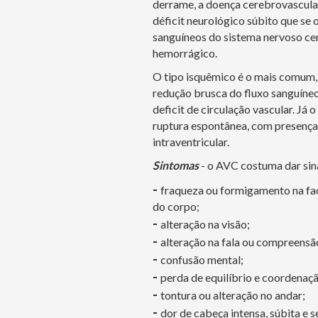
derrame, a doença cerebrovascular
déficit neurológico súbito que se 
sanguíneos do sistema nervoso cen
hemorrágico.
O tipo isquêmico é o mais comum, 
redução brusca do fluxo sanguíneo
deficit de circulação vascular. J
ruptura espontânea, com presença
intraventricular.
Sintomas
- o AVC costuma dar sin
-
fraqueza ou formigamento na fac
do corpo;
-
alteração na visão;
-
alteração na fala ou compreensã
-
confusão mental;
-
perda de equilíbrio e coordenaçã
-
tontura ou alteração no andar;
-
dor de cabeça intensa, súbita e 