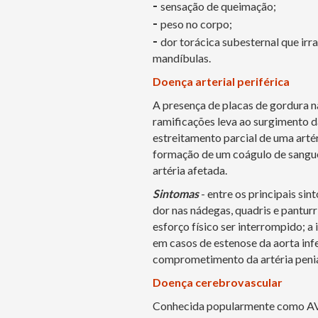
-
sensação de queimação;
-
peso no corpo;
-
dor torácica subesternal que irr
mandíbulas.
Doença arterial periférica
A presença de placas de gordura na
ramificações leva ao surgimento da
estreitamento parcial de uma arté
formação de um coágulo de sangue,
artéria afetada.
Sintomas
- entre os principais si
dor nas nádegas, quadris e panturr
esforço físico ser interrompido; 
em casos de estenose da aorta infer
comprometimento da artéria penia
Doença cerebrovascular
Conhecida popularmente como AVC