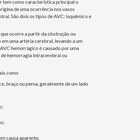
 tem como característica principal o
origina de uma ocorrência nos vasos
tral. São dois os tipos de AVC: isquêmico e
que ocorre a partir da obstrução ou
 em uma artéria cerebral, levando a um
á o AVC hemorrágico é causado por uma
 de hemorragia intracerebral ou
ais como
e, braço ou perna, geralmente de um lado
o;
o;
sem causa aparente.