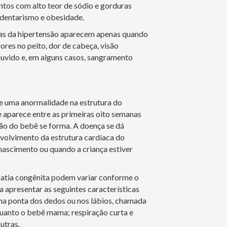
ntos com alto teor de sódio e gorduras
edentarismo e obesidade.
as da hipertensão aparecem apenas quando
res no peito, dor de cabeça, visão
uvido e, em alguns casos, sangramento
de uma anormalidade na estrutura do
e aparece entre as primeiras oito semanas
ão do bebê se forma. A doença se dá
volvimento da estrutura cardíaca do
ascimento ou quando a criança estiver
patia congênita podem variar conforme o
 apresentar as seguintes características
na ponta dos dedos ou nos lábios, chamada
quanto o bebê mama; respiração curta e
utras.