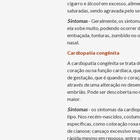
cigarro e álcool em excesso, alime
saturadas, sendo agravada pelo s
Sintomas
- Geralmente, os sintom
ela sobe muito, podendo ocorrer do
embaçada, tonturas, zumbido no o
nasal.
Cardiopatia congênita
A cardiopatia congênita se trata 
coração ou na função cardíaca, qu
de gestação, que é quando o coraç
através de uma alteração no desen
embrião. Pode ser descoberta no n
maior.
Sintomas
- os sintomas da cardio
tipo. Nos recém-nascidos, costuma
específicas, como coloração roxa 
de cianose; cansaço excessivo en
rápida mesmo em repouso, entre o