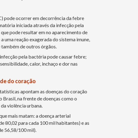
) pode ocorrer em decorrência da febre
atória iniciada através da infecção pela
 que pode resultar em no aparecimento de
va a uma reação exagerada do sistema imune,
e também de outros órgãos.
infecção pela bactéria pode causar febre;
sensibilidade, calor, inchaço e dor nas
úde do coração
estatísticas apontam as doenças do coração
o Brasil, na frente de doenças como o
 da violência urbana.
 que mais matam: a doença arterial
de 80,02 para cada 100 mil habitantes) e as
e 56,58/100 mil).