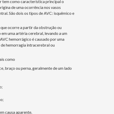
 tem como característica principal o
origina de uma ocorrência nos vasos
tral. São dois os tipos de AVC: isquêmico e
que ocorre a partir da obstrução ou
 em uma artéria cerebral, levando a um
á o AVC hemorrágico é causado por uma
 de hemorragia intracerebral ou
ais como
e, braço ou perna, geralmente de um lado
o;
o;
sem causa aparente.