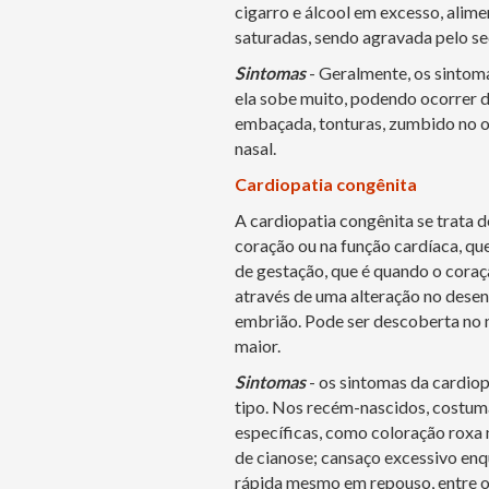
cigarro e álcool em excesso, alime
saturadas, sendo agravada pelo s
Sintomas
- Geralmente, os sintom
ela sobe muito, podendo ocorrer do
embaçada, tonturas, zumbido no o
nasal.
Cardiopatia congênita
A cardiopatia congênita se trata 
coração ou na função cardíaca, qu
de gestação, que é quando o coraç
através de uma alteração no desen
embrião. Pode ser descoberta no n
maior.
Sintomas
- os sintomas da cardio
tipo. Nos recém-nascidos, costuma
específicas, como coloração roxa 
de cianose; cansaço excessivo en
rápida mesmo em repouso, entre o