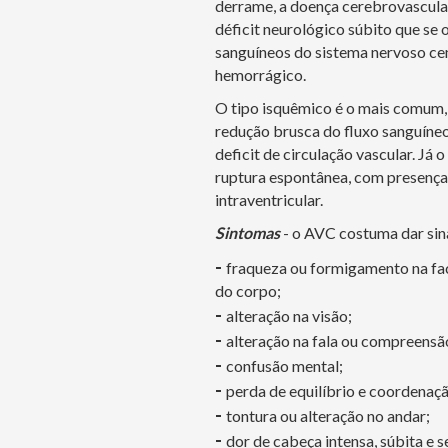
derrame, a doença cerebrovascular
déficit neurológico súbito que se 
sanguíneos do sistema nervoso cen
hemorrágico.
O tipo isquêmico é o mais comum, 
redução brusca do fluxo sanguíneo
deficit de circulação vascular. J
ruptura espontânea, com presença
intraventricular.
Sintomas
- o AVC costuma dar sin
-
fraqueza ou formigamento na fac
do corpo;
-
alteração na visão;
-
alteração na fala ou compreensã
-
confusão mental;
-
perda de equilíbrio e coordenaçã
-
tontura ou alteração no andar;
-
dor de cabeça intensa, súbita e 