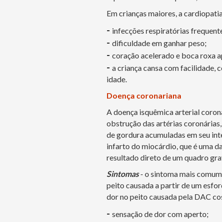
Em crianças maiores, a cardiopati
-
infecções respiratórias frequent
-
dificuldade em ganhar peso;
-
coração acelerado e boca roxa a
-
a criança cansa com facilidade,
idade.
Doença coronariana
A doença isquêmica arterial coron
obstrução das artérias coronárias
de gordura acumuladas em seu inte
infarto do miocárdio, que é uma da
resultado direto de um quadro gr
Sintomas
- o sintoma mais comum 
peito causada a partir de um esfor
dor no peito causada pela DAC co
-
sensação de dor com aperto;