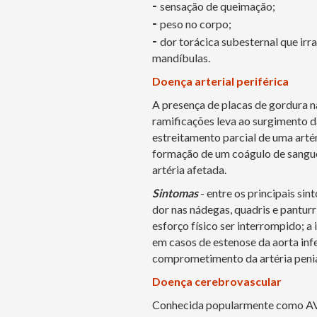
-
sensação de queimação;
-
peso no corpo;
-
dor torácica subesternal que irr
mandíbulas.
Doença arterial periférica
A presença de placas de gordura na
ramificações leva ao surgimento da
estreitamento parcial de uma arté
formação de um coágulo de sangue,
artéria afetada.
Sintomas
- entre os principais si
dor nas nádegas, quadris e panturr
esforço físico ser interrompido; 
em casos de estenose da aorta infer
comprometimento da artéria penia
Doença cerebrovascular
Conhecida popularmente como AVC