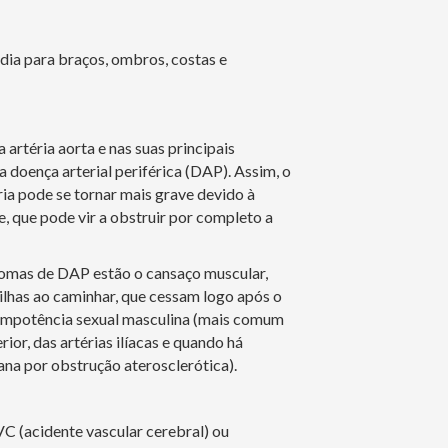
adia para braços, ombros, costas e
 artéria aorta e nas suas principais
 doença arterial periférica (DAP). Assim, o
ria pode se tornar mais grave devido à
 que pode vir a obstruir por completo a
ntomas de DAP estão o cansaço muscular,
ilhas ao caminhar, que cessam logo após o
a impotência sexual masculina (mais comum
ior, das artérias ilíacas e quando há
na por obstrução aterosclerótica).
 (acidente vascular cerebral) ou