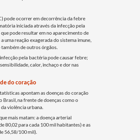
) pode ocorrer em decorrência da febre
atória iniciada através da infecção pela
 que pode resultar em no aparecimento de
va a uma reação exagerada do sistema imune,
e também de outros órgãos.
infecção pela bactéria pode causar febre;
sensibilidade, calor, inchaço e dor nas
úde do coração
estatísticas apontam as doenças do coração
o Brasil, na frente de doenças como o
 da violência urbana.
 que mais matam: a doença arterial
de 80,02 para cada 100 mil habitantes) e as
e 56,58/100 mil).