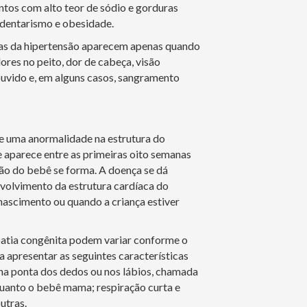
ntos com alto teor de sódio e gorduras
edentarismo e obesidade.
as da hipertensão aparecem apenas quando
res no peito, dor de cabeça, visão
uvido e, em alguns casos, sangramento
de uma anormalidade na estrutura do
e aparece entre as primeiras oito semanas
ão do bebê se forma. A doença se dá
volvimento da estrutura cardíaca do
ascimento ou quando a criança estiver
patia congênita podem variar conforme o
 apresentar as seguintes características
na ponta dos dedos ou nos lábios, chamada
quanto o bebê mama; respiração curta e
utras.