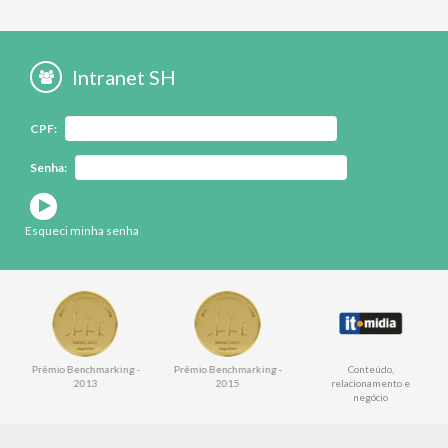
Intranet SH
CPF:
Senha:
Esqueci minha senha
Conteúdo,
Prêmio Benchmarking -
Prêmio Benchmarking -
relacionamento e
2013
2015
negócio