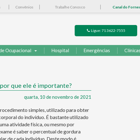
s
Convênios
Trabalhe Conosco
Canal do Forne
Ligue: 71 3622-7555
de Ocupacional
Hospital
Emergências
Clínica
por que ele é importante?
quarta, 10 de novembro de 2021
ocedimento simples, utilizado para obter
rporal do indivíduo. É bastante utilizado
 uma atividade física, ou mesmo por
exame é saber o percentual de gordura
lar de cada indivíduo. Deste modo é