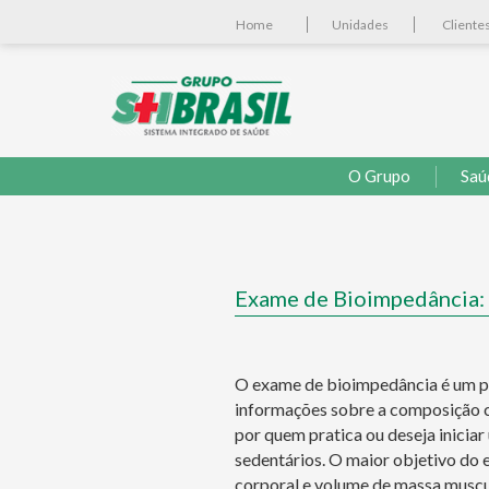
Home
Unidades
Cliente
O Grupo
Saú
Exame de Bioimpedância: 
O exame de bioimpedância é um pr
informações sobre a composição co
por quem pratica ou deseja iniciar
sedentários. O maior objetivo do 
corporal e volume de massa muscu