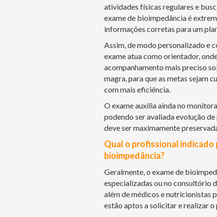
atividades físicas regulares e bus
exame de bioimpedância é extrema
informações corretas para um plan
Assim, de modo personalizado e co
exame atua como orientador, onde 
acompanhamento mais preciso sob
magra, para que as metas sejam cu
com mais eficiência.
O exame auxilia ainda no monito
podendo ser avaliada evolução de
deve ser maximamente preservada
Qual o profissional indicado 
bioimpedância?
Geralmente, o exame de bioimpedâ
especializadas ou no consultório d
além de médicos e nutricionistas 
estão aptos a solicitar e realizar 