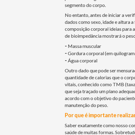
segmento do corpo.
No entanto, antes de iniciar a ver
dados como sexo, idade e altura a 
composição corporal ideias para aq
de bioimpedância mostrará o peso
-
Massa muscular
-
Gordura corporal (em quilograma
-
Água corporal
Outro dado que pode ser mensura
quantidade de calorias que o corp
vitais, conhecido como TMB (taxa 
que seja traçado um plano adequad
acordo com o objetivo do pacient
manutenção do peso.
Por que é importante realiza
Saber exatamente como nosso cor
saúde de muitas formas. Sobretudo