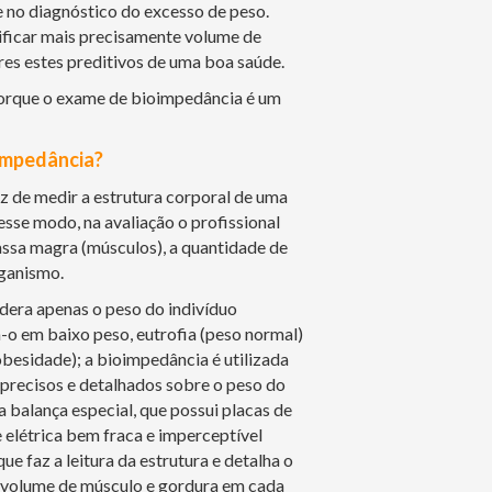
 no diagnóstico do excesso de peso.
ificar mais precisamente volume de
res estes preditivos de uma boa saúde.
orque o exame de bioimpedância é um
impedância?
 de medir a estrutura corporal de uma
se modo, na avaliação o profissional
ssa magra (músculos), a quantidade de
rganismo.
era apenas o peso do indivíduo
ca-o em baixo peso, eutrofia (peso normal)
besidade); a bioimpedância é utilizada
precisos e detalhados sobre o peso do
ma balança especial, que possui placas de
elétrica bem fraca e imperceptível
ue faz a leitura da estrutura e detalha o
a volume de músculo e gordura em cada