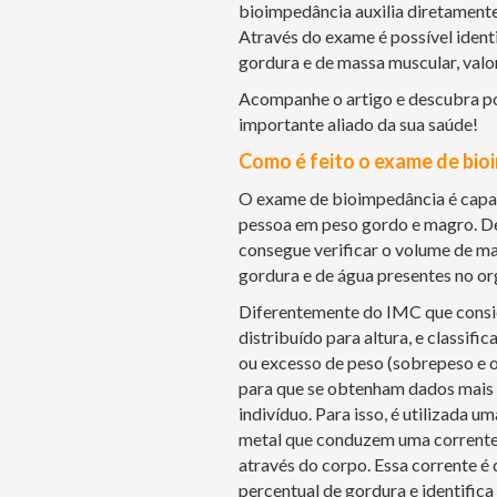
bioimpedância auxilia diretamente
Através do exame é possível ident
gordura e de massa muscular, valo
Acompanhe o artigo e descubra p
importante aliado da sua saúde!
Como é feito o exame de bio
O exame de bioimpedância é capaz
pessoa em peso gordo e magro. Des
consegue verificar o volume de ma
gordura e de água presentes no o
Diferentemente do IMC que consid
distribuído para altura, e classifi
ou excesso de peso (sobrepeso e o
para que se obtenham dados mais 
indivíduo. Para isso, é utilizada u
metal que conduzem uma corrente 
através do corpo. Essa corrente é q
percentual de gordura e identific