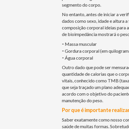
segmento do corpo.
No entanto, antes de iniciar a ver
dados como sexo, idade e altura a 
composição corporal ideias para aq
de bioimpedância mostrará o peso
-
Massa muscular
-
Gordura corporal (em quilograma
-
Água corporal
Outro dado que pode ser mensura
quantidade de calorias que o corp
vitais, conhecido como TMB (taxa 
que seja traçado um plano adequad
acordo com o objetivo do pacient
manutenção do peso.
Por que é importante realiza
Saber exatamente como nosso cor
saúde de muitas formas. Sobretudo