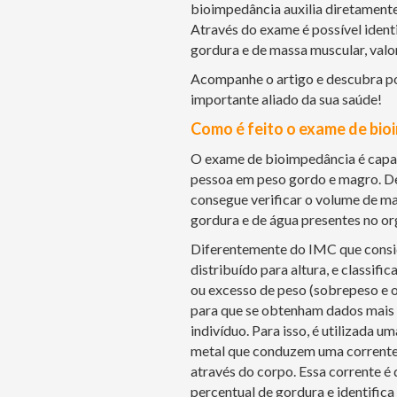
bioimpedância auxilia diretamente
Através do exame é possível ident
gordura e de massa muscular, valo
Acompanhe o artigo e descubra p
importante aliado da sua saúde!
Como é feito o exame de bio
O exame de bioimpedância é capaz
pessoa em peso gordo e magro. Des
consegue verificar o volume de ma
gordura e de água presentes no o
Diferentemente do IMC que consid
distribuído para altura, e classifi
ou excesso de peso (sobrepeso e o
para que se obtenham dados mais 
indivíduo. Para isso, é utilizada u
metal que conduzem uma corrente 
através do corpo. Essa corrente é q
percentual de gordura e identific