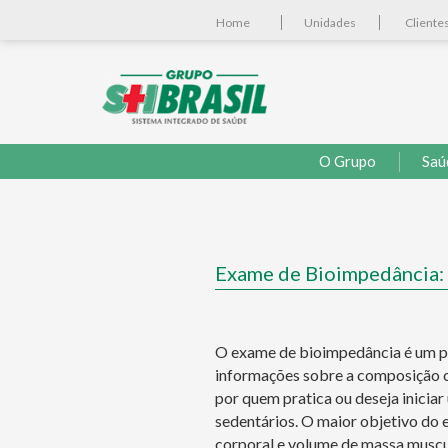
Home
Unidades
Cliente
O Grupo
Saú
Exame de Bioimpedância: 
O exame de bioimpedância é um pr
informações sobre a composição co
por quem pratica ou deseja iniciar
sedentários. O maior objetivo do 
corporal e volume de massa muscu