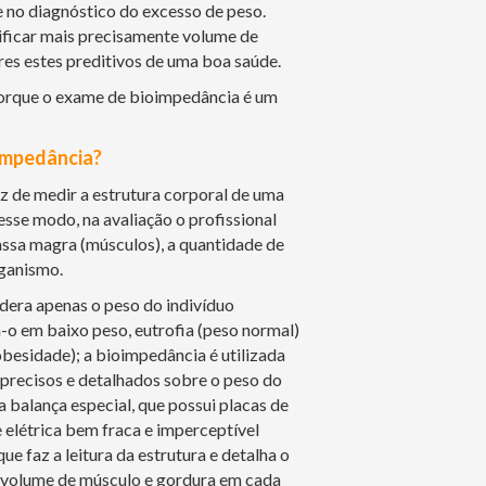
 no diagnóstico do excesso de peso.
ificar mais precisamente volume de
res estes preditivos de uma boa saúde.
orque o exame de bioimpedância é um
impedância?
 de medir a estrutura corporal de uma
se modo, na avaliação o profissional
ssa magra (músculos), a quantidade de
rganismo.
era apenas o peso do indivíduo
ca-o em baixo peso, eutrofia (peso normal)
besidade); a bioimpedância é utilizada
precisos e detalhados sobre o peso do
ma balança especial, que possui placas de
elétrica bem fraca e imperceptível
ue faz a leitura da estrutura e detalha o
a volume de músculo e gordura em cada