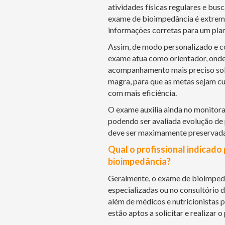
atividades físicas regulares e bus
exame de bioimpedância é extrema
informações corretas para um plan
Assim, de modo personalizado e co
exame atua como orientador, onde 
acompanhamento mais preciso sob
magra, para que as metas sejam cu
com mais eficiência.
O exame auxilia ainda no monito
podendo ser avaliada evolução de
deve ser maximamente preservada
Qual o profissional indicado 
bioimpedância?
Geralmente, o exame de bioimpedâ
especializadas ou no consultório d
além de médicos e nutricionistas 
estão aptos a solicitar e realizar 