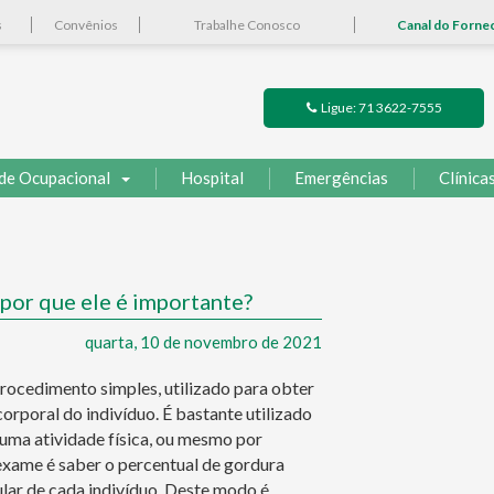
s
Convênios
Trabalhe Conosco
Canal do Forne
Ligue: 71 3622-7555
de Ocupacional
Hospital
Emergências
Clínica
por que ele é importante?
quarta, 10 de novembro de 2021
ocedimento simples, utilizado para obter
rporal do indivíduo. É bastante utilizado
 uma atividade física, ou mesmo por
exame é saber o percentual de gordura
lar de cada indivíduo. Deste modo é