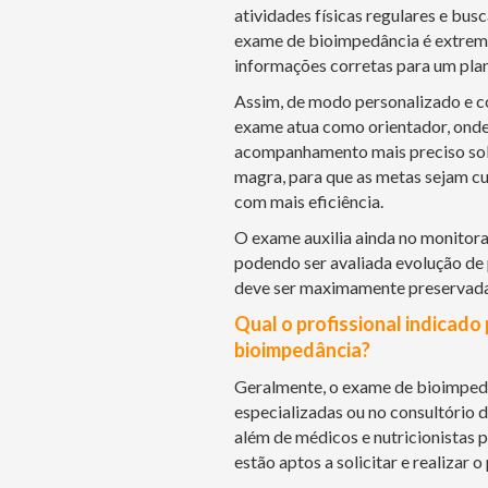
atividades físicas regulares e bus
exame de bioimpedância é extrema
informações corretas para um plan
Assim, de modo personalizado e co
exame atua como orientador, onde 
acompanhamento mais preciso sob
magra, para que as metas sejam cu
com mais eficiência.
O exame auxilia ainda no monito
podendo ser avaliada evolução de
deve ser maximamente preservada
Qual o profissional indicado 
bioimpedância?
Geralmente, o exame de bioimpedâ
especializadas ou no consultório d
além de médicos e nutricionistas 
estão aptos a solicitar e realizar 