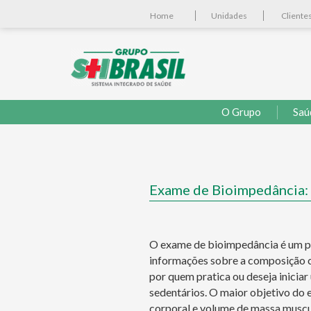
Home
Unidades
Cliente
O Grupo
Saú
Exame de Bioimpedância: 
O exame de bioimpedância é um pr
informações sobre a composição co
por quem pratica ou deseja iniciar
sedentários. O maior objetivo do 
corporal e volume de massa muscu