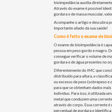
bioimpedância auxilia diretamente
Através do exame é possível ident
gordura e de massa muscular, valo
Acompanhe o artigo e descubra p
importante aliado da sua saúde!
Como é feito o exame de bio
O exame de bioimpedância é capaz
pessoa em peso gordo e magro. Des
consegue verificar o volume de ma
gordura e de água presentes no o
Diferentemente do IMC que consid
distribuído para altura, e classifi
ou excesso de peso (sobrepeso e o
para que se obtenham dados mais 
indivíduo. Para isso, é utilizada u
metal que conduzem uma corrente 
através do corpo. Essa corrente é q
percentual de gordura e identific