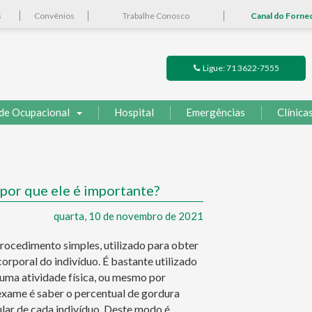
s
Convênios
Trabalhe Conosco
Canal do Forne
Ligue: 71 3622-7555
de Ocupacional
Hospital
Emergências
Clínica
por que ele é importante?
quarta, 10 de novembro de 2021
ocedimento simples, utilizado para obter
rporal do indivíduo. É bastante utilizado
 uma atividade física, ou mesmo por
exame é saber o percentual de gordura
lar de cada indivíduo. Deste modo é