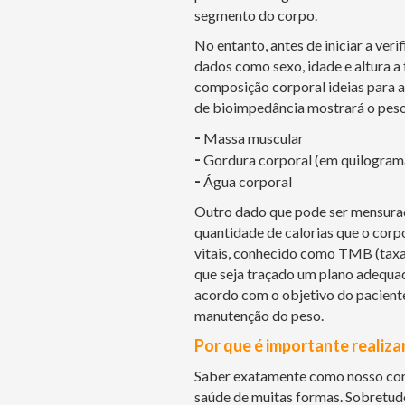
segmento do corpo.
No entanto, antes de iniciar a ver
dados como sexo, idade e altura a 
composição corporal ideias para aq
de bioimpedância mostrará o peso
-
Massa muscular
-
Gordura corporal (em quilograma
-
Água corporal
Outro dado que pode ser mensura
quantidade de calorias que o corp
vitais, conhecido como TMB (taxa 
que seja traçado um plano adequad
acordo com o objetivo do pacient
manutenção do peso.
Por que é importante realiza
Saber exatamente como nosso cor
saúde de muitas formas. Sobretudo