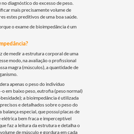
 no diagnóstico do excesso de peso.
ificar mais precisamente volume de
res estes preditivos de uma boa saúde.
orque o exame de bioimpedância é um
impedância?
 de medir a estrutura corporal de uma
se modo, na avaliação o profissional
ssa magra (músculos), a quantidade de
rganismo.
era apenas o peso do indivíduo
ca-o em baixo peso, eutrofia (peso normal)
besidade); a bioimpedância é utilizada
precisos e detalhados sobre o peso do
ma balança especial, que possui placas de
elétrica bem fraca e imperceptível
ue faz a leitura da estrutura e detalha o
a volume de músculo e gordura em cada