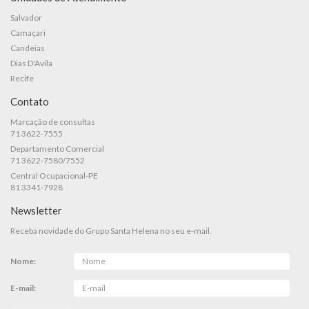
Salvador
Camaçari
Candeias
Dias D'Avila
Recife
Contato
Marcação de consultas
71 3622-7555
Departamento Comercial
71 3622-7580/7552
Central Ocupacional-PE
81 3341-7928
Newsletter
Receba novidade do Grupo Santa Helena no seu e-mail.
Nome:
E-mail: